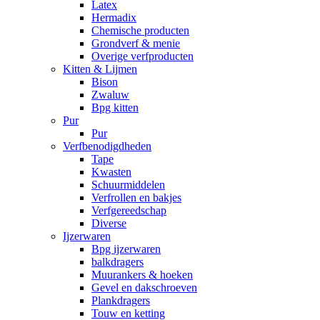
Latex
Hermadix
Chemische producten
Grondverf & menie
Overige verfproducten
Kitten & Lijmen
Bison
Zwaluw
Bpg kitten
Pur
Pur
Verfbenodigdheden
Tape
Kwasten
Schuurmiddelen
Verfrollen en bakjes
Verfgereedschap
Diverse
Ijzerwaren
Bpg ijzerwaren
balkdragers
Muurankers & hoeken
Gevel en dakschroeven
Plankdragers
Touw en ketting