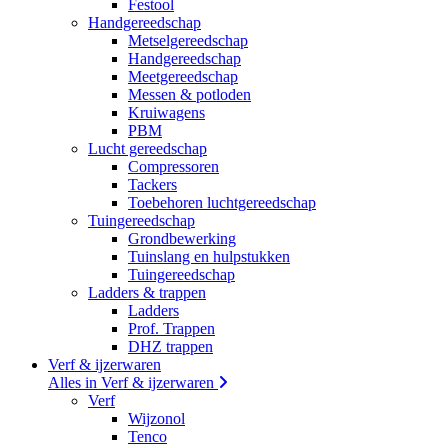
Festool
Handgereedschap
Metselgereedschap
Handgereedschap
Meetgereedschap
Messen & potloden
Kruiwagens
PBM
Lucht gereedschap
Compressoren
Tackers
Toebehoren luchtgereedschap
Tuingereedschap
Grondbewerking
Tuinslang en hulpstukken
Tuingereedschap
Ladders & trappen
Ladders
Prof. Trappen
DHZ trappen
Verf & ijzerwaren
Alles in Verf & ijzerwaren
Verf
Wijzonol
Tenco