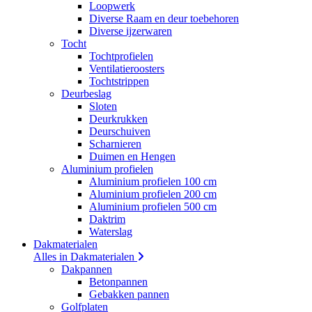
Loopwerk
Diverse Raam en deur toebehoren
Diverse ijzerwaren
Tocht
Tochtprofielen
Ventilatieroosters
Tochtstrippen
Deurbeslag
Sloten
Deurkrukken
Deurschuiven
Scharnieren
Duimen en Hengen
Aluminium profielen
Aluminium profielen 100 cm
Aluminium profielen 200 cm
Aluminium profielen 500 cm
Daktrim
Waterslag
Dakmaterialen
Alles in Dakmaterialen
Dakpannen
Betonpannen
Gebakken pannen
Golfplaten