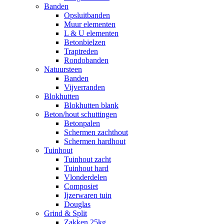
Banden
Opsluitbanden
Muur elementen
L & U elementen
Betonbielzen
Traptreden
Rondobanden
Natuursteen
Banden
Vijverranden
Blokhutten
Blokhutten blank
Beton/hout schuttingen
Betonpalen
Schermen zachthout
Schermen hardhout
Tuinhout
Tuinhout zacht
Tuinhout hard
Vlonderdelen
Composiet
Ijzerwaren tuin
Douglas
Grind & Split
Zakken 25kg