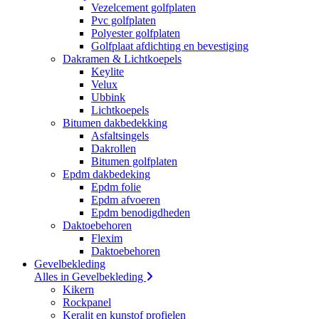
Vezelcement golfplaten
Pvc golfplaten
Polyester golfplaten
Golfplaat afdichting en bevestiging
Dakramen & Lichtkoepels
Keylite
Velux
Ubbink
Lichtkoepels
Bitumen dakbedekking
Asfaltsingels
Dakrollen
Bitumen golfplaten
Epdm dakbedeking
Epdm folie
Epdm afvoeren
Epdm benodigdheden
Daktoebehoren
Flexim
Daktoebehoren
Gevelbekleding
Alles in Gevelbekleding
Kikern
Rockpanel
Keralit en kunstof profielen