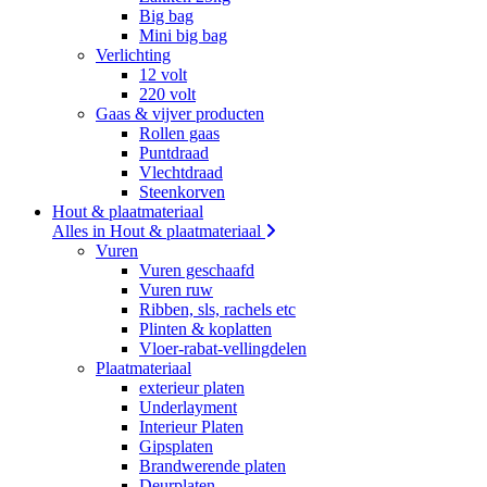
Big bag
Mini big bag
Verlichting
12 volt
220 volt
Gaas & vijver producten
Rollen gaas
Puntdraad
Vlechtdraad
Steenkorven
Hout & plaatmateriaal
Alles in Hout & plaatmateriaal
Vuren
Vuren geschaafd
Vuren ruw
Ribben, sls, rachels etc
Plinten & koplatten
Vloer-rabat-vellingdelen
Plaatmateriaal
exterieur platen
Underlayment
Interieur Platen
Gipsplaten
Brandwerende platen
Deurplaten