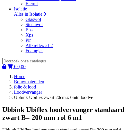
Eternit
Isolatie
Alles in Isolatie
Glaswol
Steenwol
Eps
Xps
Pir
Allkreflex 2L2
Foamglas
€ 0,00
Home
Bouwmaterialen
folie & lood
Loodvervanger
Ubbink Ubiflex zwart 20cm.x 6mtr. loodve
Ubbink Ubiflex loodvervanger standaard
zwart B= 200 mm rol 6 m1
Ubbink Ubiflex loodvervanger standaard zwart B= 200 mm rol 6