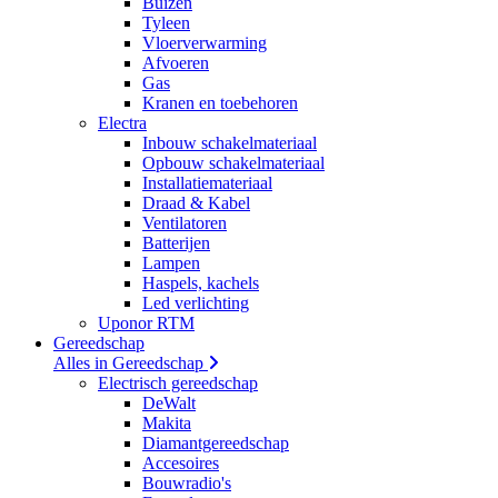
Buizen
Tyleen
Vloerverwarming
Afvoeren
Gas
Kranen en toebehoren
Electra
Inbouw schakelmateriaal
Opbouw schakelmateriaal
Installatiemateriaal
Draad & Kabel
Ventilatoren
Batterijen
Lampen
Haspels, kachels
Led verlichting
Uponor RTM
Gereedschap
Alles in Gereedschap
Electrisch gereedschap
DeWalt
Makita
Diamantgereedschap
Accesoires
Bouwradio's