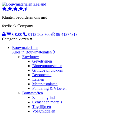
Klanten beoordelen ons met
feedback Company
€ 0,00
0113 563 700
06-41374818
Categorie kiezen
Bouwmaterialen
Alles in Bouwmaterialen
Ruwbouw
Gevelstenen
Binnenmuurstenen
Grindbetonblokken
Betonnetten
Lateien
Meterkastplaten
Fundering & Vloeren
Bouwstoffen
Zand en grind
Cement en mortels
Tegellijmen
Voegmiddelen