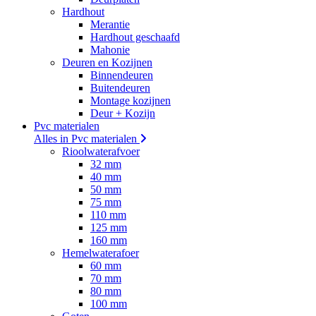
Hardhout
Merantie
Hardhout geschaafd
Mahonie
Deuren en Kozijnen
Binnendeuren
Buitendeuren
Montage kozijnen
Deur + Kozijn
Pvc materialen
Alles in Pvc materialen
Rioolwaterafvoer
32 mm
40 mm
50 mm
75 mm
110 mm
125 mm
160 mm
Hemelwaterafoer
60 mm
70 mm
80 mm
100 mm