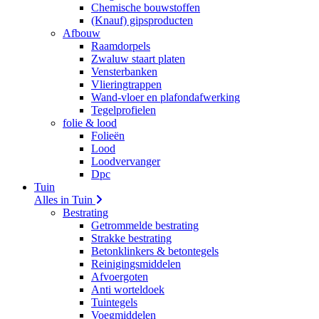
Chemische bouwstoffen
(Knauf) gipsproducten
Afbouw
Raamdorpels
Zwaluw staart platen
Vensterbanken
Vlieringtrappen
Wand-vloer en plafondafwerking
Tegelprofielen
folie & lood
Folieën
Lood
Loodvervanger
Dpc
Tuin
Alles in Tuin
Bestrating
Getrommelde bestrating
Strakke bestrating
Betonklinkers & betontegels
Reinigingsmiddelen
Afvoergoten
Anti worteldoek
Tuintegels
Voegmiddelen